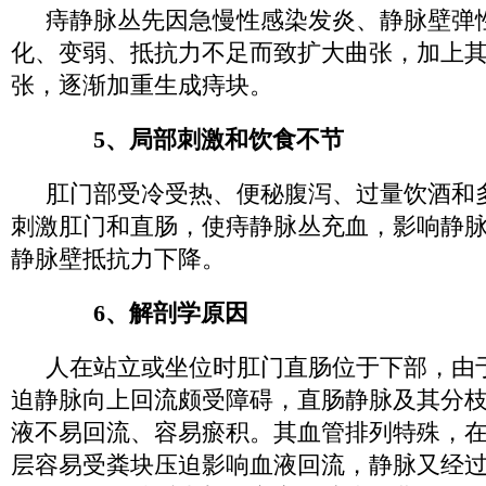
痔静脉丛先因急慢性感染发炎、静脉壁弹
化、变弱、抵抗力不足而致扩大曲张，加上
张，逐渐加重生成痔块。
5、局部刺激和饮食不节
肛门部受冷受热、便秘腹泻、过量饮酒和
刺激肛门和直肠，使痔静脉丛充血，影响静
静脉壁抵抗力下降。
6、解剖学原因
人在站立或坐位时肛门直肠位于下部，由
迫静脉向上回流颇受障碍，直肠静脉及其分
液不易回流、容易瘀积。其血管排列特殊，
层容易受粪块压迫影响血液回流，静脉又经