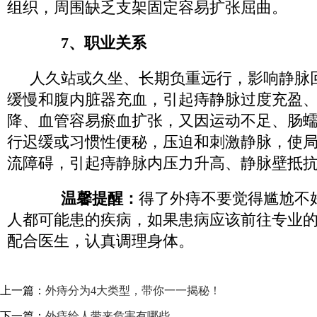
组织，周围缺乏支架固定容易扩张屈曲。
7、职业关系
人久站或久坐、长期负重远行，影响静脉
缓慢和腹内脏器充血，引起痔静脉过度充盈
降、血管容易瘀血扩张，又因运动不足、肠
行迟缓或习惯性便秘，压迫和刺激静脉，使
流障碍，引起痔静脉内压力升高、静脉壁抵
温馨提醒：
得了外痔不要觉得尴尬不
人都可能患的疾病，如果患病应该前往专业
配合医生，认真调理身体。
上一篇：
外痔分为4大类型，带你一一揭秘！
下一篇：
外痔给人带来危害有哪些