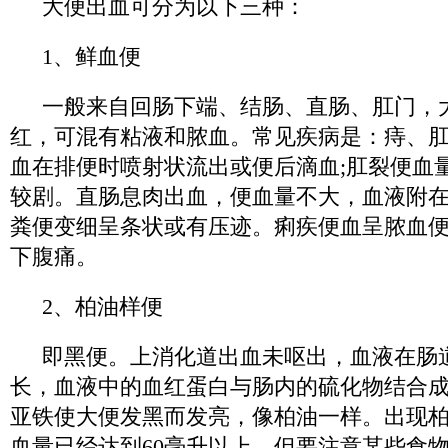
大便出血可分为以下三种：
1、鲜血便
一般来自回肠下端、结肠、直肠、肛门，
红，可混有粘液和脓血。常见疾病是：痔、
血在排便时喷射状流出或便后滴血;肛裂便血
较剧。直肠息肉出血，便血量不大，血液附
粪便变细呈条状或有压迹。痢疾便血呈脓血
下腹痛。
2、柏油样便
即黑便。上消化道出血未呕出，血液在肠
长，血液中的血红蛋白与肠内的硫化物结合
亚铁使大便发黑而发亮，像柏油一样。出现
血量已经达到60毫升以上。但要注意某些食