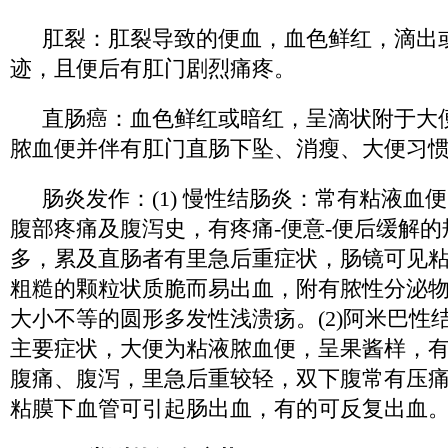
肛裂：肛裂导致的便血，血色鲜红，滴出
迹，且便后有肛门剧烈痛疼。
直肠癌：血色鲜红或暗红，呈滴状附于大
脓血便并伴有肛门直肠下坠、消瘦、大便习
肠炎发作：(1) 慢性结肠炎：常有粘液血
腹部疼痛及腹泻史，有疼痛-便意-便后缓解
多，累及直肠者有里急后重症状，肠镜可见
粗糙的颗粒状质脆而易出血，附有脓性分泌
大小不等的圆形多发性浅溃疡。(2)阿米巴性
主要症状，大便为粘液脓血便，呈果酱样，
腹痛、腹泻，里急后重较轻，双下腹常有压
粘膜下血管可引起肠出血，有的可反复出血