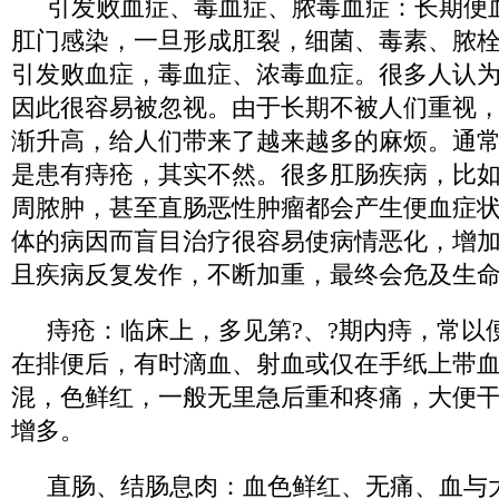
引发败血症、毒血症、脓毒血症：长期便
肛门感染，一旦形成肛裂，细菌、毒素、脓
引发败血症，毒血症、浓毒血症。很多人认
因此很容易被忽视。由于长期不被人们重视
渐升高，给人们带来了越来越多的麻烦。通
是患有痔疮，其实不然。很多肛肠疾病，比
周脓肿，甚至直肠恶性肿瘤都会产生便血症
体的病因而盲目治疗很容易使病情恶化，增
且疾病反复发作，不断加重，最终会危及生
痔疮：临床上，多见第?、?期内痔，常以
在排便后，有时滴血、射血或仅在手纸上带
混，色鲜红，一般无里急后重和疼痛，大便
增多。
直肠、结肠息肉：血色鲜红、无痛、血与