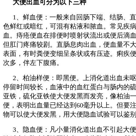
大便出血可分为以下三种
1、鲜血便：一般来自回肠下端、结肠、
色鲜红或暗红，可混有粘液和脓血。常见疾
血。痔疮便血在排便时喷射状流出或便后滴血
但肛门疼痛较剧。直肠息肉出血，便血量不
表面，有时粪便变细呈条状或有压迹。痢疾
次多，伴左下腹痛。
2、柏油样便：即黑便。上消化道出血未
停留时间较长，血液中的血红蛋白与肠内的
亚铁，硫化亚铁使大便发黑而发亮，像柏油
便，表明出血量已经达到60毫升以上。但要
物可以使大便发黑，用大便隐血试验可以鉴
3、隐血便：凡小量消化道出血不引起大