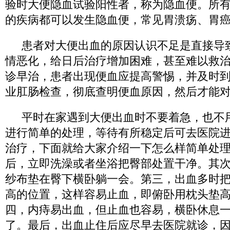
验时大便隐血试验阳性者，称为隐血便。所
的疾病都可以发生隐血便，常见胃溃疡、胃
患者对大便出血的原因认识不足是直接导
情恶化，给日后治疗增加困难，甚至难以救
诊早治，患者出现便血应提高警惕，并及时
业肛肠检查，彻底查明便血原因，然后才能
平时在家遇到大便出血时不要着急，也不
进行简单的处理，等待有所稳定后可去医院
治疗，下面就给大家介绍一下怎么样简单处
后，立即洗澡或者坐浴把臀部处置干净。其
纱布垫在臀下横卧躺一会。第三，出血多时
高的位置，这样容易止血，即俯卧用枕头垫
四，内痔易出血，但止血也容易，横卧休息
了。最后，出血止住后应尽早去医院就诊，